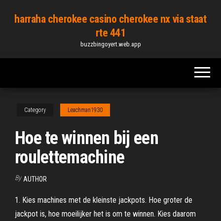
Skip
harraha cherokee casino cherokee nx via staat
to
rte 441
the
buzzbingoyert.web.app
content
Category
Leachman1930
Hoe te winnen bij een
roulettemachine
By
AUTHOR
1. Kies machines met de kleinste jackpots. Hoe groter de
jackpot is, hoe moeilijker het is om te winnen. Kies daarom