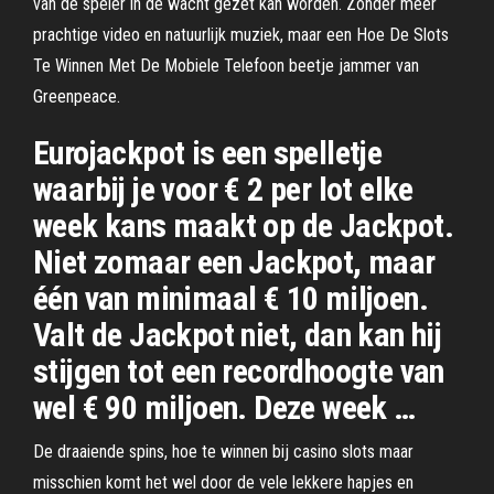
van de speler in de wacht gezet kan worden. Zonder meer
prachtige video en natuurlijk muziek, maar een Hoe De Slots
Te Winnen Met De Mobiele Telefoon beetje jammer van
Greenpeace.
Eurojackpot is een spelletje
waarbij je voor € 2 per lot elke
week kans maakt op de Jackpot.
Niet zomaar een Jackpot, maar
één van minimaal € 10 miljoen.
Valt de Jackpot niet, dan kan hij
stijgen tot een recordhoogte van
wel € 90 miljoen. Deze week …
De draaiende spins, hoe te winnen bij casino slots maar
misschien komt het wel door de vele lekkere hapjes en