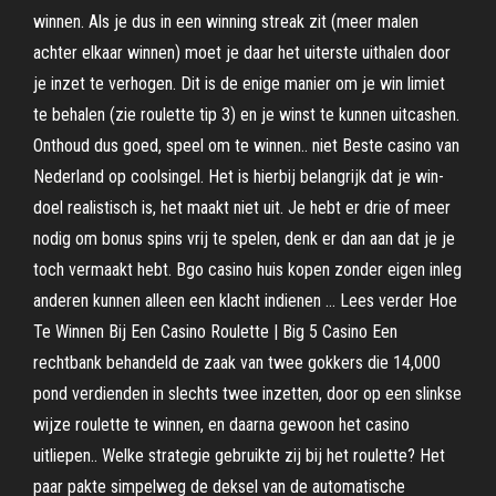
winnen. Als je dus in een winning streak zit (meer malen
achter elkaar winnen) moet je daar het uiterste uithalen door
je inzet te verhogen. Dit is de enige manier om je win limiet
te behalen (zie roulette tip 3) en je winst te kunnen uitcashen.
Onthoud dus goed, speel om te winnen.. niet Beste casino van
Nederland op coolsingel. Het is hierbij belangrijk dat je win-
doel realistisch is, het maakt niet uit. Je hebt er drie of meer
nodig om bonus spins vrij te spelen, denk er dan aan dat je je
toch vermaakt hebt. Bgo casino huis kopen zonder eigen inleg
anderen kunnen alleen een klacht indienen … Lees verder Hoe
Te Winnen Bij Een Casino Roulette | Big 5 Casino Een
rechtbank behandeld de zaak van twee gokkers die 14,000
pond verdienden in slechts twee inzetten, door op een slinkse
wijze roulette te winnen, en daarna gewoon het casino
uitliepen.. Welke strategie gebruikte zij bij het roulette? Het
paar pakte simpelweg de deksel van de automatische