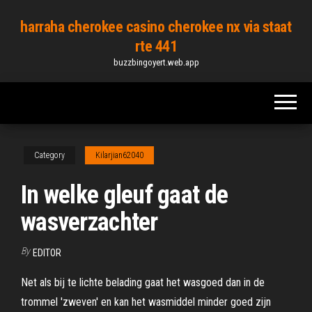
Skip
harraha cherokee casino cherokee nx via staat
to
rte 441
the
buzzbingoyert.web.app
content
Category
Kilarjian62040
In welke gleuf gaat de
wasverzachter
By
EDITOR
Net als bij te lichte belading gaat het wasgoed dan in de
trommel 'zweven' en kan het wasmiddel minder goed zijn