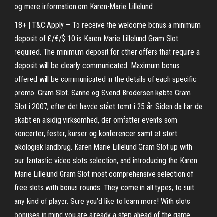
og mere information om Karen-Marie Lillelund
18+ | T&C Apply – To receive the welcome bonus a minimum
deposit of £/€/$ 10 is Karen Marie Lillelund Gram Slot
required. The minimum deposit for other offers that require a
deposit will be clearly communicated. Maximum bonus
offered will be communicated in the details of each specific
promo. Gram Slot. Sanne og Svend Brodersen købte Gram
Slot i 2007, efter det havde stået tomt i 25 år. Siden da har de
skabt en alsidig virksomhed, der omfatter events som
koncerter, fester, kurser og konferencer samt et stort
økologisk landbrug. Karen Marie Lillelund Gram Slot up with
our fantastic video slots selection, and introducing the Karen
Marie Lillelund Gram Slot most comprehensive selection of
free slots with bonus rounds. They come in all types, to suit
any kind of player. Sure you’d like to learn more! With slots
bonuses in mind you are already a step ahead of the game.