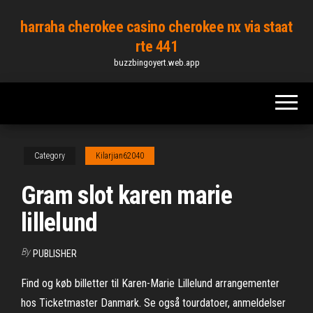
Skip
harraha cherokee casino cherokee nx via staat
to
rte 441
the
buzzbingoyert.web.app
content
Category
Kilarjian62040
Gram slot karen marie
lillelund
By
PUBLISHER
Find og køb billetter til Karen-Marie Lillelund arrangementer
hos Ticketmaster Danmark. Se også tourdatoer, anmeldelser