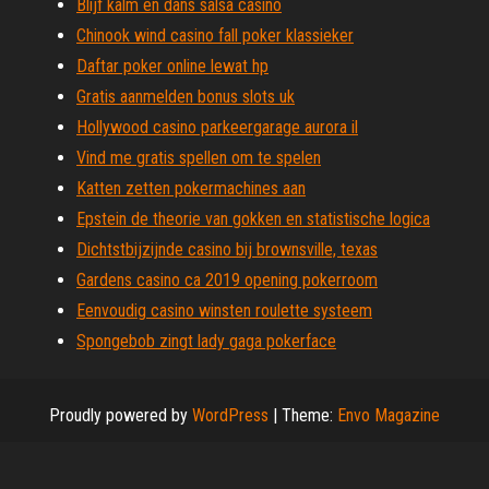
Blijf kalm en dans salsa casino
Chinook wind casino fall poker klassieker
Daftar poker online lewat hp
Gratis aanmelden bonus slots uk
Hollywood casino parkeergarage aurora il
Vind me gratis spellen om te spelen
Katten zetten pokermachines aan
Epstein de theorie van gokken en statistische logica
Dichtstbijzijnde casino bij brownsville, texas
Gardens casino ca 2019 opening pokerroom
Eenvoudig casino winsten roulette systeem
Spongebob zingt lady gaga pokerface
Proudly powered by
WordPress
|
Theme:
Envo Magazine