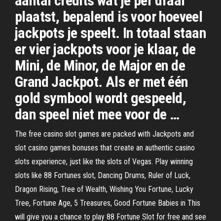
aantal credits wat je per draai
plaatst, bepalend is voor hoeveel
jackpots je speelt. In totaal staan
er vier jackpots voor je klaar, de
Mini, de Minor, de Major en de
Grand Jackpot. Als er met één
gold symbool wordt gespeeld,
dan speel niet mee voor de …
The free casino slot games are packed with Jackpots and
slot casino games bonuses that create an authentic casino
slots experience, just like the slots of Vegas. Play winning
slots like 88 Fortunes slot, Dancing Drums, Ruler of Luck,
Dragon Rising, Tree of Wealth, Wishing You Fortune, Lucky
Tree, Fortune Age, 5 Treasures, Good Fortune Babies in This
will give you a chance to play 88 Fortune Slot for free and see