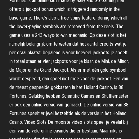
Fortunes is an online slot made by Bally and SG Gaming that
offers a jackpot bonus which is triggered randomly in the
base-game. There’s also a free-spins feature, during which all
the lower-paying symbols are removed from the reels. The
game uses a 243-ways-to-win mechanic. Op deze slot is het
namelijk belangrijk om te weten dat het aantal credits wat je
per draai plaatst, bepalend is voor hoeveel jackpots je speelt.
In totaal staan er vier jackpots voor je klaar, de Mini, de Minor,
de Major en de Grand Jackpot. Als er met één gold symbool
wordt gespeeld, dan speel niet mee voor de jackpot. Een van
de meest gespeelde gokkasten in het Holland Casino, is 88
Fortunes. Gelukkig hebben Scientific Games en Shufflemaster
er ook een online versie van gemaakt. De online versie van 88
Fortunes speelt vrijwel hetzelfde als de versie in het Holland
Casino. Video Slots De mooiste video slots speel je veelal bij
één van de vele online casino's die er bestaan. Maar niks is