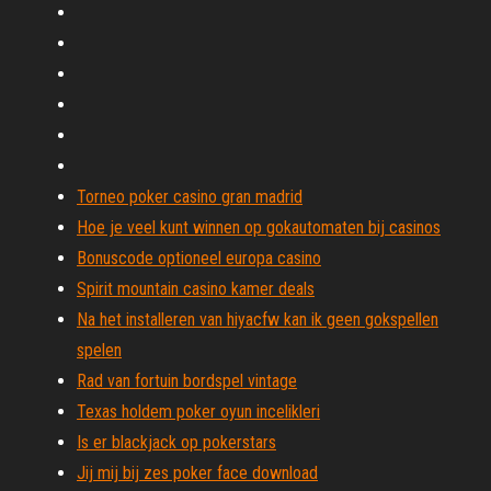
Torneo poker casino gran madrid
Hoe je veel kunt winnen op gokautomaten bij casinos
Bonuscode optioneel europa casino
Spirit mountain casino kamer deals
Na het installeren van hiyacfw kan ik geen gokspellen
spelen
Rad van fortuin bordspel vintage
Texas holdem poker oyun incelikleri
Is er blackjack op pokerstars
Jij mij bij zes poker face download