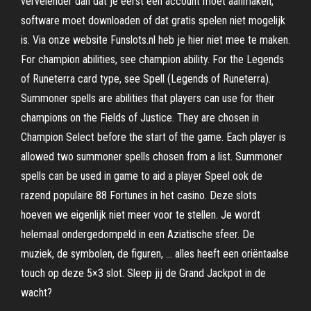
vervelender dan dat je eerst een account moet aanmaken,
software moet downloaden of dat gratis spelen niet mogelijk
is. Via onze website Funslots.nl heb je hier niet mee te maken.
For champion abilities, see champion ability. For the Legends
of Runeterra card type, see Spell (Legends of Runeterra).
Summoner spells are abilities that players can use for their
champions on the Fields of Justice. They are chosen in
Champion Select before the start of the game. Each player is
allowed two summoner spells chosen from a list. Summoner
spells can be used in game to aid a player Speel ook de
razend populaire 88 Fortunes in het casino. Deze slots
hoeven we eigenlijk niet meer voor te stellen. Je wordt
helemaal ondergedompeld in een Aziatische sfeer. De
muziek, de symbolen, de figuren, … alles heeft een oriëntaalse
touch op deze 5×3 slot. Sleep jij de Grand Jackpot in de
wacht?