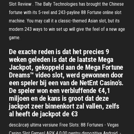
Slot Review . The Bally Technologies has brought the Chinese
fortune with its 5-reel and 243-payline 88 Fortune online slot
machine. You may call it a classic-themed Asian slot, but its
modern 243 ways to win set up will give the feel of a new age
game.
De exacte reden is dat het precies 9
weken geleden is dat de laatste Mega
Jackpot, gekoppeld aan de Mega Fortune
Dreams™ video slot, werd gewonnen door
een speler bij een van de NetEnt Casino’s.
De speler won een verbluffende €4,1
miljoen en de kans is groot dat deze
jackpot zeer binnenkort zal vallen, zelfs
al heeft de jackpot de €3
descărcați ultima versiune Free Slots: 88 Fortunes - Vegas
Casino Slot Games! APK 4.0.00 pentru dispozitive Android. -