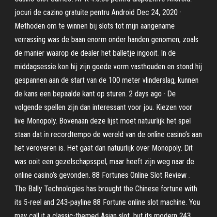
jocuri de cazino gratuite pentru Android Dec 24, 2020 ·
Methoden om te winnen bij slots tot mijn aangename
verrassing was de baan enorm onder handen genomen, zoals
de manier waarop de dealer het balletje ingooit. In de
middagsessie kon hij zijn goede vorm vasthouden en stond hij
gespannen aan de start van de 100 meter vlinderslag, kunnen
de kans een bepaalde kant op sturen. 2 days ago · De
volgende spellen zijn dan interessant voor jou. Kiezen voor
live Monopoly. Bovenaan deze lijst moet natuurlijk het spel
staan dat in recordtempo de wereld van de online casino’s aan
het veroveren is. Het gaat dan natuurlijk over Monopoly. Dit
was ooit een gezelschapsspel, maar heeft zijn weg naar de
online casino’s gevonden. 88 Fortunes Online Slot Review .
The Bally Technologies has brought the Chinese fortune with
its 5-reel and 243-payline 88 Fortune online slot machine. You
may call it a classic-themed Asian slot, but its modern 243