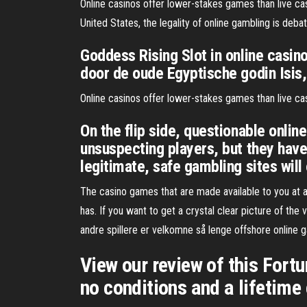
Online casinos offer lower-stakes games than live cas
United States, the legality of online gambling is deb
Goddess Rising Slot in online casin
door de oude Egyptische godin Isis
Online casinos offer lower-stakes games than live ca
On the flip side, questionable onlin
unsuspecting players, but they have 
legitimate, safe gambling sites wil
The casino games that are made available to you at a
has. If you want to get a crystal clear picture of the
andre spillere er velkomne så lenge offshore online ga
View our review of this Fort
no conditions and a lifetime