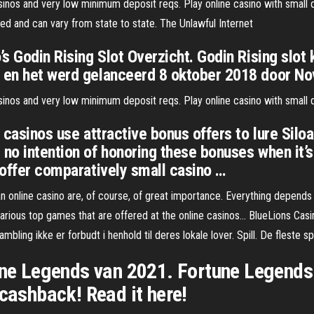
inos and very low minimum deposit reqs. Play online casino with small d
ated and can vary from state to state. The Unlawful Internet
o’s Godin Rising Slot Overzicht. Godin Rising sl
, en het werd gelanceerd 8 oktober 2018 door N
sinos and very low minimum deposit reqs. Play online casino with small d
e casinos use attractive bonus offers to lure Sil
no intention of honoring these bonuses when it’s 
l offer comparatively small casino …
n online casino are, of course, of great importance. Everything depend
 various top games that are offered at the online casinos… BlueLions Casin
mbling ikke er forbudt i henhold til deres lokale lover. Spill. De fleste s
une Legends van 2021. Fortune Legends 
 cashback! Read it here!