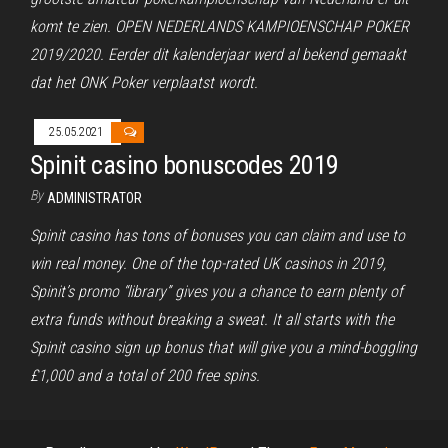
komt te zien. OPEN NEDERLANDS KAMPIOENSCHAP POKER
2019/2020. Eerder dit kalenderjaar werd al bekend gemaakt
dat het ONK Poker verplaatst wordt.
25.05.2021
Spinit casino bonuscodes 2019
By
ADMINISTRATOR
Spinit casino has tons of bonuses you can claim and use to
win real money. One of the top-rated UK casinos in 2019,
Spinit’s promo “library” gives you a chance to earn plenty of
extra funds without breaking a sweat. It all starts with the
Spinit casino sign up bonus that will give you a mind-boggling
£1,000 and a total of 200 free spins.