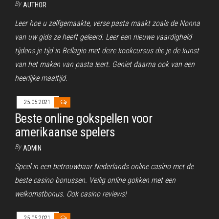
By
AUTHOR
Leer hoe u zelfgemaakte, verse pasta maakt zoals de Nonna
van uw gids ze heeft geleerd. Leer een nieuwe vaardigheid
tijdens je tijd in Bellagio met deze kookcursus die je de kunst
van het maken van pasta leert. Geniet daarna ook van een
heerlijke maaltijd.
25.05.2021
Beste online gokspellen voor
amerikaanse spelers
By
ADMIN
Speel in een betrouwbaar Nederlands online casino met de
beste casino bonussen. Veilig online gokken met een
welkomstbonus. Ook casino reviews!
25.05.2021