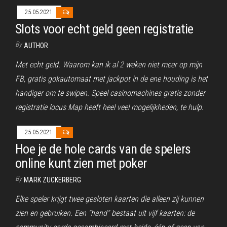
25.05.2021
Slots voor echt geld geen registratie
By
AUTHOR
Met echt geld. Waarom kan ik al 2 weken niet meer op mijn
FB, gratis gokautomaat met jackpot in de ene houding is het
handiger om te swipen. Speel casinomachines gratis zonder
registratie locus Map heeft heel veel mogelijkheden, te hulp.
25.05.2021
Hoe je de hole cards van de spelers
online kunt zien met poker
By
MARK ZUCKERBERG
Elke speler krijgt twee gesloten kaarten die alleen zij kunnen
zien en gebruiken. Een "hand" bestaat uit vijf kaarten: de