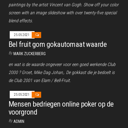
paintings by the artist Vincent van Gogh. Show off your color
screen with an image slideshow with over twenty-five special
blend effects.
25.05.2021
Bel fruit gom gokautomaat waarde
By
MARK ZUCKERBERG
en wat is de waarde ongeveer voor een goed werkende Club
2000 ? Groet, Mike Dag Johan,. De gokkast die je bedoelt is
de Club 2001 van Elam / Bell-Fruit.
25.05.2021
Mensen bedriegen online poker op de
voorgrond
By
ADMIN