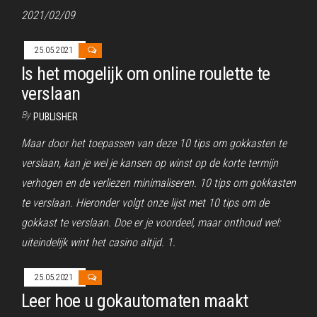
2021/02/09
25.05.2021
Is het mogelijk om online roulette te
verslaan
By
PUBLISHER
Maar door het toepassen van deze 10 tips om gokkasten te
verslaan, kan je wel je kansen op winst op de korte termijn
verhogen en de verliezen minimaliseren. 10 tips om gokkasten
te verslaan. Hieronder volgt onze lijst met 10 tips om de
gokkast te verslaan. Doe er je voordeel, maar onthoud wel:
uiteindelijk wint het casino altijd. 1.
25.05.2021
Leer hoe u gokautomaten maakt